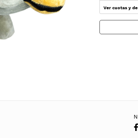
Ver cuotas y d
N