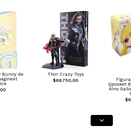
CK
y Bunny de
Thor Crazy Toys
maginext
Figura
$68.750,00
ice
Qposket B
Aino Sail
,00
$6