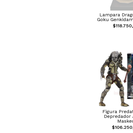
Lampara Drago
Goku Genkidam
$118.750
Figura Preda
Depredador 
Maske
$106.250