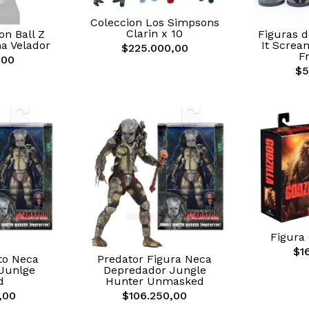
Coleccion Los Simpsons
Clarin x 10
n Ball Z
Figuras d
a Velador
It Screa
$225.000,00
F
,00
$5
Figura 
$1
to Neca
Predator Figura Neca
Junlge
Depredador Jungle
d
Hunter Unmasked
,00
$106.250,00