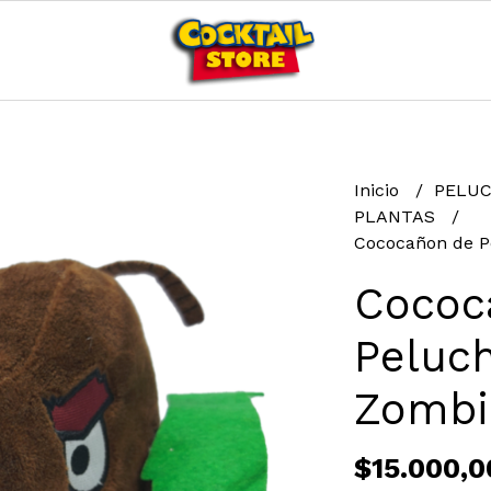
Inicio
PELU
PLANTAS
Cococañon de P
Cococ
Peluch
Zombi
$15.000,0