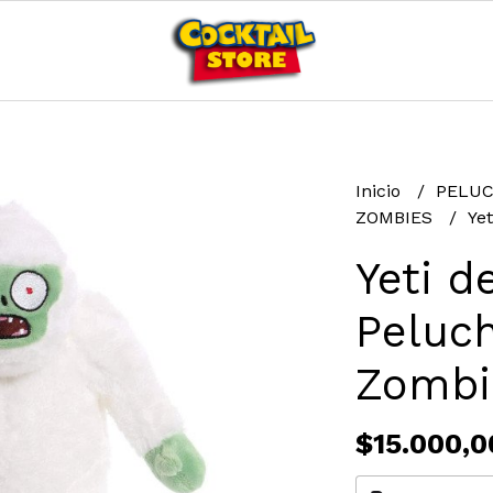
Inicio
PELU
ZOMBIES
Ye
Yeti d
Peluch
Zombi
$15.000,0